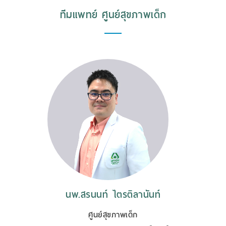
ทีมแพทย์ ศูนย์สุขภาพเด็ก
นพ.สรนนท์ ไตรติลานันท์
ศูนย์สุขภาพเด็ก