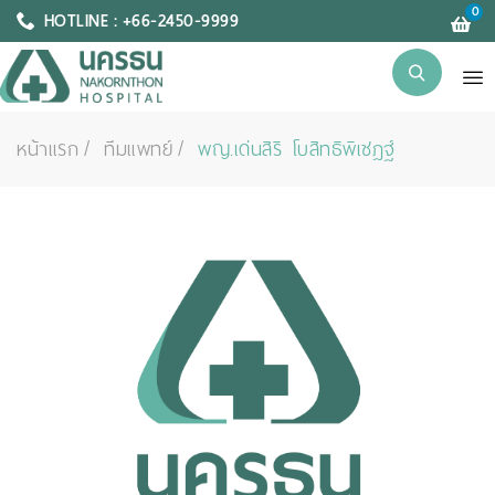
0
HOTLINE : +66-2450-9999
หน้าแรก
ทีมแพทย์
พญ.เด่นสิริ โบสิทธิพิเชฎฐ์