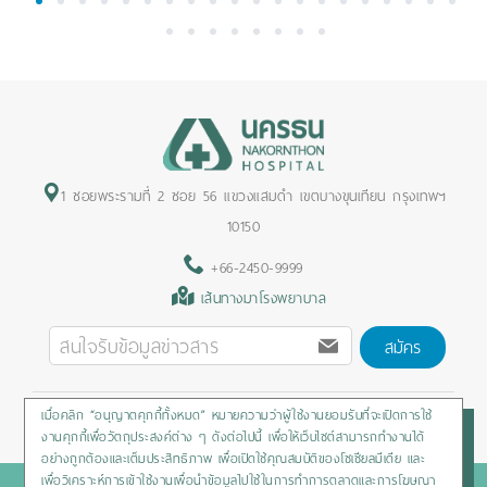
1
2
3
4
5
6
7
8
9
10
11
12
13
14
15
16
17
18
19
20
21
22
23
24
25
26
27
28
1 ซอยพระรามที่ 2 ซอย 56 แขวงแสมดำ เขตบางขุนเทียน กรุงเทพฯ
10150
+66-2450-9999
เส้นทางมาโรงพยาบาล
สมัคร
เมื่อคลิก “อนุญาตคุกกี้ทั้งหมด” หมายความว่าผู้ใช้งานยอมรับที่จะเปิดการใช้
Privacy Policy
/
Cookies Policy
/
Sitemap
/
สิทธิผู้ป่วย
งานคุกกี้เพื่อวัตถุประสงค์ต่าง ๆ ดังต่อไปนี้ เพื่อให้เว็บไซต์สามารถทำงานได้
อย่างถูกต้องและเต็มประสิทธิภาพ เพื่อเปิดใช้คุณสมบัติของโซเชียลมีเดีย และ
เพื่อวิเคราะห์การเข้าใช้งานเพื่อนำข้อมูลไปใช้ในการทำการตลาดและการโฆษณา