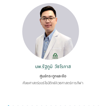
นพ.รัฐภูมิ วัชโรภาส
ศูนย์กระดูกและข้อ
ศัลยศาสตร์ออร์โธปิดิกส์/เวชศาสตร์การกีฬา