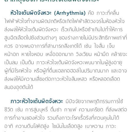
หัวใจเต้นผิดจังหวะ (Arrhythmia)
คือ ภาวะที่คลื่น
ไฟฟ้าหัวใจทำงานผิดปกติหรือเกิดไฟฟ้าลัดวงจรในห้องหัวใจ
ส่งผลให้หัวใจเต้นผิดจังหวะ เร็วเกินไปหรือช้าเกินไปทำให้การ
สูบฉีดเลือดไปยังส่วนต่างๆ ของร่างกายไม่มีประสิทธิภาพเท่าที่
ควร อาจพบอาการที่สามารถสังเกตได้ เช่น ใจสั่น เจ็บ
หน้าอก หายใจหอบ เหงื่อออกมาก วิงเวียน หน้ามืด คล้ายจะ
เป็นลม เป็นต้น ภาวะหัวใจเต้นผิดจังหวะพบมากในผู้สูงอายุ
ผู้ที่มีโรคหัวใจ หรือผู้ที่ดื่มแอลกอฮอล์ในปริมาณมาก และอาจ
ส่งผลให้มีความเสี่ยงต่อภาวะหัวใจล้มเหลว หรือหลอดเลือด
สมองอุดตันได้
ภาวะหัวใจเต้นผิดจังหวะ
มีปัจจัยจากพฤติกรรมการใช้
ชีวิต เช่น การสูบบุหรี่ ดื่มชา กาแฟ ความเครียด ที่ส่งผลต่อ
การทำงานของหัวใจ รวมถึงภาวะโรคเรื้อรังที่ควบคุมไม่ได้
อาทิ ความดันโลหิตสูง ไขมันในเลือดสูง เบาหวาน ภาวะ