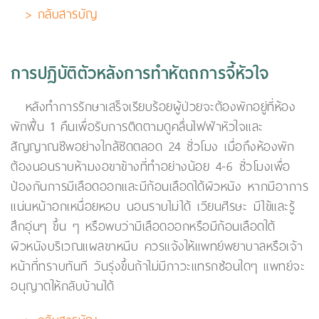
> กลับสารบัญ
การปฏิบัติตัวหลังการทำหัตถการจี้หัวใจ
หลังทำการรักษาเสร็จเรียบร้อยผู้ป่วยจะต้องพักอยู่ที่ห้อง
พักฟื้น 1 คืนเพื่อรับการติดตามดูคลื่นไฟฟ้าหัวใจและ
สัญญาณชีพอย่างใกล้ชิดตลอด 24 ชั่วโมง เมื่อถึงห้องพัก
ต้องนอนราบห้ามงอขาข้างที่ทำอย่างน้อย 4-6 ชั่วโมงเพื่อ
ป้องกันการมีเลือดออกและมีก้อนเลือดได้ผิวหนัง หากมีอาการ
แน่นหน้าอกเหนื่อยหอบ นอนราบไม่ได้ เวียนศีรษะ มีไข้และรู้
สึกอุ่นๆ ขึ้น ๆ หรือพบว่ามีเลือดออกหรือมีก้อนเลือดใต้
ผิวหนังบริเวณแผลขาหนีบ ควรแจ้งให้แพทย์พยาบาลหรือเจ้า
หน้าที่ทราบทันที วันรุ่งขึ้นถ้าไม่มีภาวะแทรกซ้อนใดๆ แพทย์จะ
อนุญาตให้กลับบ้านได้