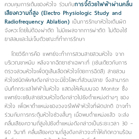
ควบคุมการเต้นของหัวใจ ร่วมกับ
การจี้ด้วยไฟฟ้าผ่านคลื่น
เสียงความถี่สูง (Electro Physiologic Study and
Radiofrequency Ablation)
เป็นการรักษาหัวใจเต้นผิด
จังหวะโดยไม่ต้องผ่าตัด ไม่มีแผลจากการผ่าตัด ไม่ต้องใช้
ยาสลบและไม่เจ็บตัวขณะที่ทำการรักษา
โดยวิธีการคือ แพทย์จะทำการสวนสายสวนหัวใจ จาก
บริเวณขาหนีบ หลังจากฉีดยาชาเฉพาะที่ (เช่นเดียวกับการ
ตรวจสวนหัวใจเพื่อดูเส้นเลือดหัวใจโดยการฉีดสี) สายสวน
หัวใจชนิดพิเศษดังกล่าวจะมีขั้วโลหะที่ส่วนปลาย จึงสามารถ
บันทึกกระแสไฟฟ้าในหัวใจ แสดงให้เห็นบนจอ Monitor ซึ่ง
แพทย์จะขยับสายสวนหัวใจดังกล่าวไปยังตำแหน่งต่างๆ ของ
หัวใจ เพื่อหาตำแหน่งของวงจรไฟฟ้าหัวใจที่ผิดปกติ อาจทำ
ร่วมกับการกระตุ้นหัวใจช่วงสั้นๆ เมื่อพบตำแหน่งแล้ว จะส่ง
คลื่นเสียงความถี่สูงไปยังตำแหน่งดังกล่าวเป็นระยะเวลา 30 –
60 วินาที คลื่นเสียงความถี่สูงดังกล่าวจะทำให้เกิดความร้อน