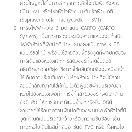
ส่วนใหญ่จะใช้ในการรักษาภาวะหัวใจเต้นผิดจังหวะ
ชนิด SVT หรือโรคหัวใจห้องบนเต้นเร็วผิดปกติ
(Supraventricular Tachycardia – SVT)
การจี้ไฟฟ้าหัวใจ 3 มิติ แบบ CARTO (CARTO
System) เป็นการตรวจประเมินหาตำแหน่งจุดกำเนิด
ไฟฟ้าหัวใจที่ผิดปกติ โดยแสดงผลเป็นภาพ 3 มิติ
แบบเรียลไทม์ พร้อมใช้สายสวนจี้ตรงจุดที่ผิดปกติของ
การเต้นของหัวใจและการลัดวงจรที่เกิดขึ้นด้วย
คลื่นวิทยุความถี่สูง ซึ่งการใช้คลื่นวิทยุซึ่งจะเหนี่ยวนำ
ให้เกิดความร้อนขึ้นภายในห้องหัวใจ โดยที่จะใช้สาย
สวนนำสัญญาณใส่เข้าไปในตัวผู้ป่วยผ่านบริเวณขา
หนีบไปยังหัวใจเพื่อทำการจี้ทำลายวงจรที่ผิดปกติ มี
ข้อดี คือ ให้การรักษาที่แม่นยำมากยิ่งขึ้น วิธีนี้
สามารถใช้รักษาความผิดปกติของระบบไฟฟ้าหัวใจที่มี
จุดกำเนิดเป็นบริเวณกว้างหรือมีความซับซ้อน เช่น
ภาวะหัวใจเต้นไม่สม่ำเสมอ ชนิด PVC หรือ โรคหัวใจ