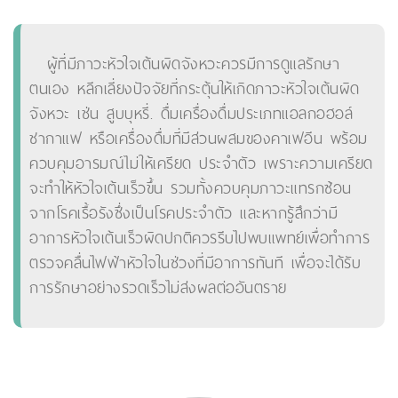
ผู้ที่มีภาวะหัวใจเต้นผิดจังหวะควรมีการดูแลรักษา
ตนเอง หลีกเลี่ยงปัจจัยที่กระตุ้นให้เกิดภาวะหัวใจเต้นผิด
จังหวะ เช่น สูบบุหรี่. ดื่มเครื่องดื่มประเภทแอลกอฮอล์
ชากาแฟ หรือเครื่องดื่มที่มีส่วนผสมของคาเฟอีน พร้อม
ควบคุมอารมณ์ไม่ให้เครียด ประจำตัว เพราะความเครียด
จะทำให้หัวใจเต้นเร็วขึ้น รวมทั้งควบคุมภาวะแทรกซ้อน
จากโรคเรื้อรังซึ่งเป็นโรคประจำตัว และหากรู้สึกว่ามี
อาการหัวใจเต้นเร็วผิดปกติควรรีบไปพบแพทย์เพื่อทำการ
ตรวจคลื่นไฟฟ้าหัวใจในช่วงที่มีอาการทันที เพื่อจะได้รับ
การรักษาอย่างรวดเร็วไม่ส่งผลต่ออันตราย