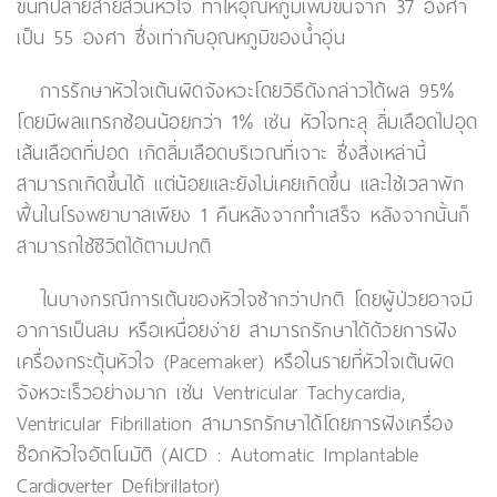
ขึ้นที่ปลายสายสวนหัวใจ ทำให้อุณหภูมิเพิ่มขึ้นจาก 37 องศา
เป็น 55 องศา ซึ่งเท่ากับอุณหภูมิของน้ำอุ่น
การรักษาหัวใจเต้นผิดจังหวะโดยวิธีดังกล่าวได้ผล 95%
โดยมีผลแทรกซ้อนน้อยกว่า 1% เช่น หัวใจทะลุ ลิ่มเลือดไปอุด
เส้นเลือดที่ปอด เกิดลิ่มเลือดบริเวณที่เจาะ ซึ่งสิ่งเหล่านี้
สามารถเกิดขึ้นได้ แต่น้อยและยังไม่เคยเกิดขึ้น และใช้เวลาพัก
ฟื้นในโรงพยาบาลเพียง 1 คืนหลังจากทำเสร็จ หลังจากนั้นก็
สามารถใช้ชีวิตได้ตามปกติ
ในบางกรณีการเต้นของหัวใจช้ากว่าปกติ โดยผู้ป่วยอาจมี
อาการเป็นลม หรือเหนื่อยง่าย สามารถรักษาได้ด้วยการฝัง
เครื่องกระตุ้นหัวใจ (Pacemaker) หรือในรายที่หัวใจเต้นผิด
จังหวะเร็วอย่างมาก เช่น Ventricular Tachycardia,
Ventricular Fibrillation สามารถรักษาได้โดยการฝังเครื่อง
ช็อกหัวใจอัตโนมัติ (AICD : Automatic Implantable
Cardioverter Defibrillator)