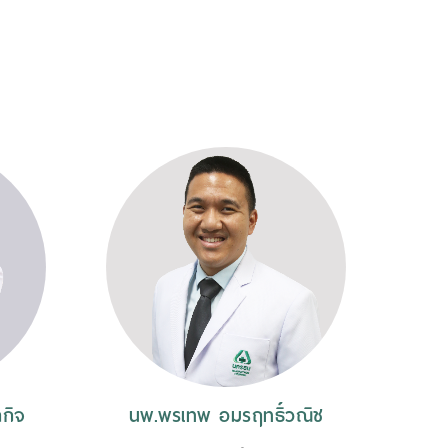
ลกิจ
นพ.พรเทพ อมรฤทธิ์วณิช
นพ.