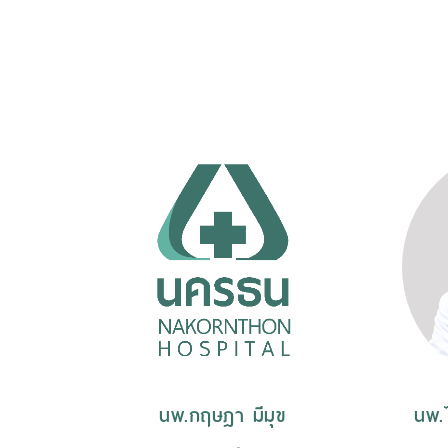
นพ.กฤษฎา มีมุข
นพ.ไ