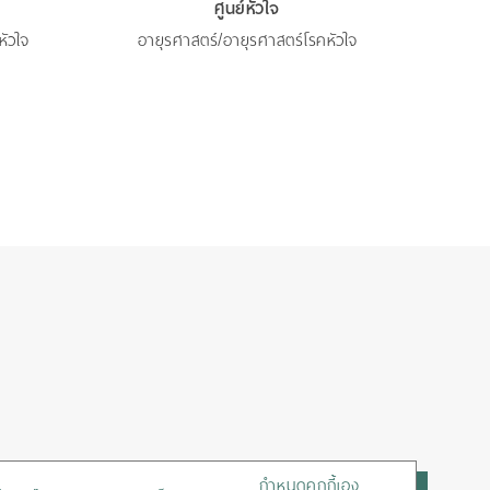
ศูนย์หัวใจ
หัวใจ
อายุรศาสตร์/อายุรศาสตร์โรคหัวใจ
อาย
หัตถ
กำหนดคุกกี้เอง