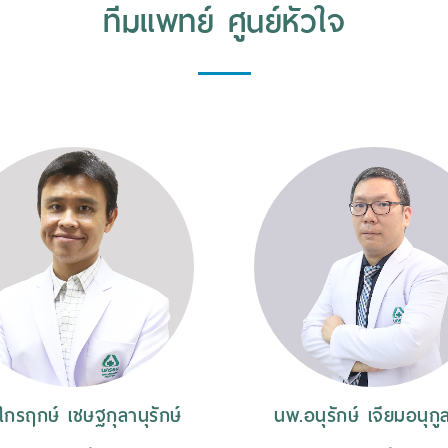
ทีมแพทย์ ศูนย์หัวใจ
กรฤกษ์ เชษฐกุลานุรักษ์
นพ.อนุรักษ์ เจียมอนุกู