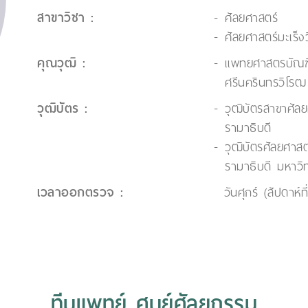
สาขาวิชา :
ศัลยศาสตร์
ศัลยศาสตร์มะเร็ง
คุณวุฒิ :
แพทยศาสตรบัณฑ
ศรีนครินทรวิโรฒ
วุฒิบัตร :
วุฒิบัตรสาขาศั
รามาธิบดี
วุฒิบัตรศัลยศา
รามาธิบดี มหาวิ
เวลาออกตรวจ :
วันศุกร์ (สัปดาห์
ทีมแพทย์ ศูนย์ศัลยกรรม