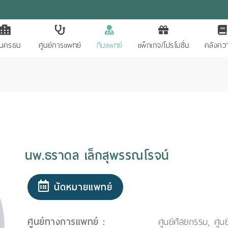
ักนครธน
ศูนย์การแพทย์
ทีมแพทย์
แพ็กเกจ/โปรโมชั่น
คลังควา
์
นพ.ธราดล เล็กสุพรรณโรจน์
นัดหมายแพทย์
ศูนย์ทางการแพทย์ :
ศูนย์ศัลยกรรม, ศูนย