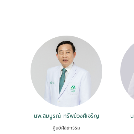
ูร
นพ.สมบูรณ์ ทรัพย์วงศ์เจริญ
น
ศูนย์ศัลยกรรม