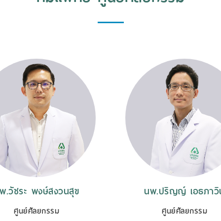
พ.วัชระ พงษ์สงวนสุข
นพ.ปริญญ์ เอธภาวิ
ศูนย์ศัลยกรรม
ศูนย์ศัลยกรรม