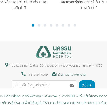
ตร์/ศัลยศาสตร์ ตับ ตับอ่อน และ
ศัลยศาสตร์/ศัลยศาสตร์ ตับ ตับ
ทางเดินน้ำดี
ทางเดินน้ำดี
1
2
3
4
5
6
7
8
1 ซอยพระรามที่ 2 ซอย 56 แขวงแสมดำ เขตบางขุนเทียน กรุงเทพฯ 10150
+66-2450-9999
เส้นทางมาโรงพยาบาล
สมัคร
ะเปิดการใช้งานคุกกี้เพื่อวัตถุประสงค์ต่าง ๆ ดังต่อไปนี้ เพื่อให้เว็บไซต์สามาร
Privacy Policy
/
Cookies Policy
/
Sitemap
/
สิทธิผู้ป่วย
วิเคราะห์การเข้าใช้งานเพื่อนำข้อมูลไปใช้ในการทำการตลาดและการโฆษณา รวมถึงก