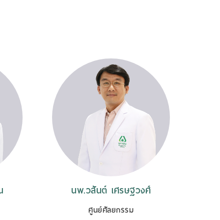
น
นพ.วสันต์ เศรษฐวงศ์
ศูนย์ศัลยกรรม