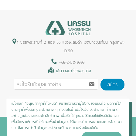
1 ซอยพระรามที่ 2 ซอย 56 แขวงแสมดำ เขตบางขุนเทียน กรุงเทพฯ
10150
+66-2450-9999
เส้นทางมาโรงพยาบาล
สมัคร
เมื่อคลิก “อนุญาตคุกกี้ทั้งหมด” หมายความว่าผู้ใช้งานยอมรับที่จะเปิดการใช้
Privacy Policy
/
Cookies Policy
/
Sitemap
/
สิทธิผู้ป่วย
งานคุกกี้เพื่อวัตถุประสงค์ต่าง ๆ ดังต่อไปนี้ เพื่อให้เว็บไซต์สามารถทำงานได้
อย่างถูกต้องและเต็มประสิทธิภาพ เพื่อเปิดใช้คุณสมบัติของโซเชียลมีเดีย และ
เพื่อวิเคราะห์การเข้าใช้งานเพื่อนำข้อมูลไปใช้ในการทำการตลาดและการโฆษณา
Copyright © 2020 Nakornthon Hospital. All rights reserved
รวมถึงการแบ่งปันข้อมูลการใช้งานกับพาร์ทเนอร์โซเชียลมีเดีย