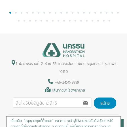
1
2
3
4
5
6
7
8
9
10
11
12
13
14
15
16
17
18
19
20
21
22
23
24
25
26
27
28
29
30
31
32
33
34
35
36
37
1 ซอยพระรามที่ 2 ซอย 56 แขวงแสมดำ เขตบางขุนเทียน กรุงเทพฯ
10150
+66-2450-9999
เส้นทางมาโรงพยาบาล
สมัคร
เมื่อคลิก “อนุญาตคุกกี้ทั้งหมด” หมายความว่าผู้ใช้งานยอมรับที่จะเปิดการใช้
Privacy Policy
/
Cookies Policy
/
Sitemap
/
สิทธิผู้ป่วย
งานคุกกี้เพื่อวัตถุประสงค์ต่าง ๆ ดังต่อไปนี้ เพื่อให้เว็บไซต์สามารถทำงานได้