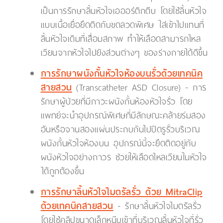
เป็นการรักษาลิ้นหัวใจเอออร์ติกตีบ โดยใช้ลิ้นหัวใจ
แบบเนื้อเยื่อยึดติดกับขดลวดพิเศษ ใส่เข้าไปแทนที่
ลิ้นหัวใจเดิมที่เสื่อมสภาพ ทำให้เลือดสามารถไหล
เวียนจากหัวใจไปยังส่วนต่างๆ ของร่างกายได้ดีขึ้น
การรักษาผนังกั้นหัวใจห้องบนรั่วด้วยเทคนิค
สายสวน
(Transcatheter ASD Closure) - การ
รักษาผู้ป่วยที่มีภาวะผนังกั้นห้องหัวใจรั่ว โดย
แพทย์จะนำอุปกรณ์พิเศษที่มีลักษณะคล้ายร่มสอง
อันหรือจานสองแผ่นประกบกันไปปิดรูรั่วบริเวณ
ผนังกั้นหัวใจห้องบน อุปกรณ์นี้จะยึดติดอยู่กับ
ผนังหัวใจอย่างถาวร ช่วยให้เลือดไหลเวียนในหัวใจ
ได้ถูกต้องขึ้น
การรักษาลิ้นหัวใจไมตรัลรั่ว ด้วย MitraClip
ด้วยเทคนิคสายสวน
- รักษาลิ้นหัวใจไมตรัลรั่ว
โดยใช้คลิปขนาดเล็กหนีบเข้าที่บริเวณลิ้นหัวใจที่รั่ว