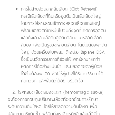
การใส่สายสวนลากลิ่มเลือด (Clot Retrieval)
กรณีเส้นเลือดที่ตีบหรืออุดตันเป็นเส้นเลือดใหญ่
โดยการใส่สายสวนเข้าทางหลอดเลือดแดงใหญ่
พร้อมขดลวดที่ขาหนีบไปจนถึงจุดที่เกิดการอุดตัน
แล้วดึงเอาลิ่มเลือดที่อุดตันออกจากหลอดเลือด
สมอง เพื่อเปิดรูของหลอดเลือด โดยไม่ต้องผ่าตัด
ใหญ่ ด้วยเครื่องไบเพลน ดีเอสเอ Biplane DSA
ซึ่งเป็นนวัตกรรมการที่ช่วยให้แพทย์สามารถทำ
หัตถการได้อย่างแม่นยำ และปลอดภัยต่อผู้ป่วย
โดยไม่ต้องผ่าตัด ช่วยให้ผู้ป่วยได้รับการรักษาได้
ทันท่วงที และฟื้นตัวได้อย่างรวดเร็ว
2. โรคหลอดเลือดสมองแตก (hemorrhagic stroke)
จะต้องการควบคุมปริมาณเลือดที่ออกด้วยการรักษา
ระดับความดันโลหิต โดยให้ยาลดความดันโลหิต เพื่อ
ป้องกันการแตกซ้ำ พร้อมทั้งหาสาเหตุของเส้นเลือดใน