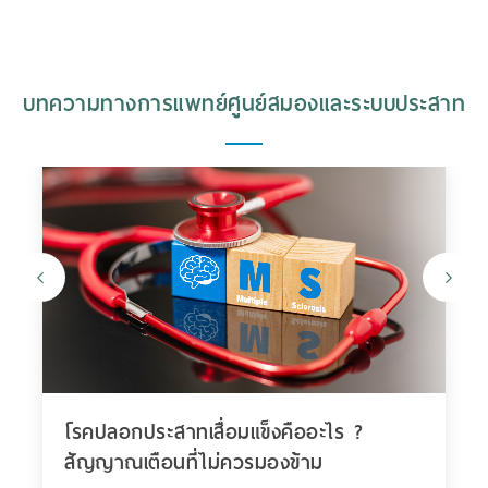
บทความทางการแพทย์ศูนย์สมองและระบบประสาท
โรคปลอกประสาทเสื่อมแข็งคืออะไร ?
สัญญาณเตือนที่ไม่ควรมองข้าม