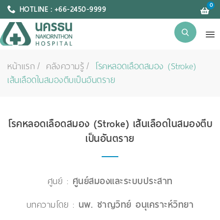
0
HOTLINE : +66-2450-9999
หน้าแรก
คลังความรู้
โรคหลอดเลือดสมอง (Stroke)
เส้นเลือดในสมองตีบเป็นอันตราย
โรคหลอดเลือดสมอง (Stroke) เส้นเลือดในสมองตีบ
เป็นอันตราย
ศูนย์ :
ศูนย์สมองและระบบประสาท
บทความโดย :
นพ. ชาญวิทย์ อนุเคราะห์วิทยา