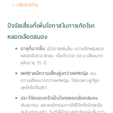
> กลับสารบัญ
ปัจจัยเสี่ยงที่เพิ่มโอกาสในการเกิดโรค
หลอดเลือดสมอง
อายุที่มากขึ้น
เมื่ออายุเพิ่มขึ้น ความยืดหยุ่นของ
หลอดเลือดจะลดลง แข็งตัวง่าย และจะเสี่ยงมาก
หลังอายุ 55 ปี
เพศชายมีความเสี่ยงสูงกว่าเพศหญิง
พบ
ความเสี่ยงมากกว่าเพศหญิง โดยเฉพาะผู้ที่สูบ
บุหรี่หรือดื่มสุรา
ประวัติครอบครัวเป็นโรคหลอดเลือดสมอง
พันธุกรรม และพฤติกรรมการใช้ชีวิตที่คล้ายคลึง
กันในครอบครัว จึงทำให้โอกาสเกิดโรคเพิ่มขึ้นกว่า