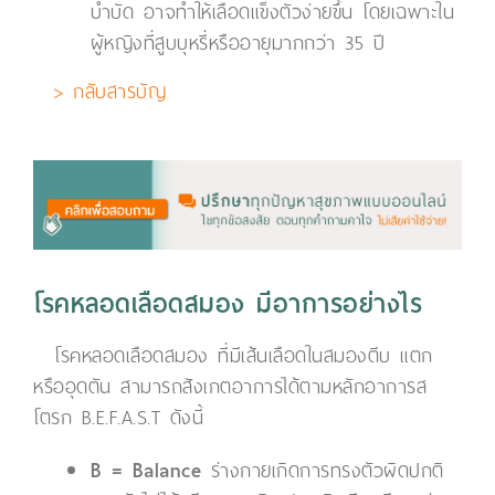
บำบัด อาจทำให้เลือดแข็งตัวง่ายขึ้น โดยเฉพาะใน
ผู้หญิงที่สูบบุหรี่หรืออายุมากกว่า 35 ปี
> กลับสารบัญ
โรคหลอดเลือดสมอง มีอาการอย่างไร
โรคหลอดเลือดสมอง ที่มีเส้นเลือดในสมองตีบ แตก
หรืออุดตัน สามารถสังเกตอาการได้ตามหลักอาการส
โตรก B.E.F.A.S.T ดังนี้
B = Balance
ร่างกายเกิดการทรงตัวผิดปกติ