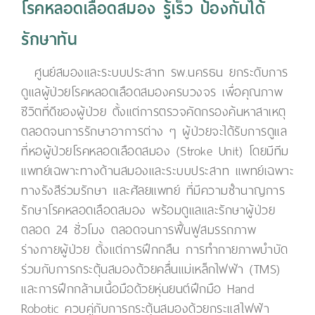
โรคหลอดเลือดสมอง รู้เร็ว ป้องกันได้
รักษาทัน
ศูนย์สมองและระบบประสาท รพ.นครธน ยกระดับการ
ดูแลผู้ป่วยโรคหลอดเลือดสมองครบวงจร เพื่อคุณภาพ
ชีวิตที่ดีของผู้ป่วย ตั้งแต่การตรวจคัดกรองค้นหาสาเหตุ
ตลอดจนการรักษาอาการต่าง ๆ ผู้ป่วยจะได้รับการดูแล
ที่หอผู้ป่วยโรคหลอดเลือดสมอง (Stroke Unit) โดยมีทีม
แพทย์เฉพาะทางด้านสมองและระบบประสาท แพทย์เฉพาะ
ทางรังสีร่วมรักษา และศัลยแพทย์ ที่มีความชำนาญการ
รักษาโรคหลอดเลือดสมอง พร้อมดูแลและรักษาผู้ป่วย
ตลอด 24 ชั่วโมง ตลอดจนการฟื้นฟูสมรรถภาพ
ร่างกายผู้ป่วย ตั้งแต่การฝึกกลืน การทำกายภาพบำบัด
ร่วมกับการกระตุ้นสมองด้วยคลื่นแม่เหล็กไฟฟ้า (TMS)
และการฝึกกล้ามเนื้อมือด้วยหุ่นยนต์ฝึกมือ Hand
Robotic ควบคู่กับการกระตุ้นสมองด้วยกระแสไฟฟ้า