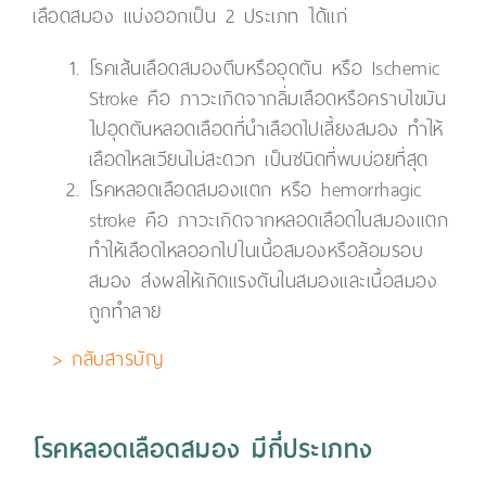
เลือดสมอง แบ่งออกเป็น 2 ประเภท ได้แก่
โรคเส้นเลือดสมองตีบหรืออุดตัน หรือ Ischemic
Stroke คือ ภาวะเกิดจากลิ่มเลือดหรือคราบไขมัน
ไปอุดตันหลอดเลือดที่นำเลือดไปเลี้ยงสมอง ทำให้
เลือดไหลเวียนไม่สะดวก เป็นชนิดที่พบบ่อยที่สุด
โรคหลอดเลือดสมองแตก หรือ hemorrhagic
stroke คือ ภาวะเกิดจากหลอดเลือดในสมองแตก
ทำให้เลือดไหลออกไปในเนื้อสมองหรือล้อมรอบ
สมอง ส่งผลให้เกิดแรงดันในสมองและเนื้อสมอง
ถูกทำลาย
> กลับสารบัญ
โรคหลอดเลือดสมอง มีกี่ประเภทง