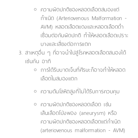
ความผิดปกติของหลอดเลือดสมองแต่
กำเนิด (Arteriovenous Malformation -
AVM) หลอดเลือดแดงและหลอดเลือดดำ
เชื่อมต่อกันผิดปกติ ทำให้หลอดเลือดเปราะ
บางและเสี่ยงต่อการแตก
สาเหตุอื่น ๆ ที่อาจนำไปสู่โรคหลอดเลือดสมองได้
เช่นกัน อาทิ
การได้รับบาดเจ็บที่ศีรษะก็อาจทำให้หลอด
เลือดในสมองแตก
ความดันโลหิตสูงที่ไม่ได้รับการควบคุม
ความผิดปกติของหลอดเลือด เช่น
เส้นเลือดโป่งพอง (aneurysm) หรือ
ความผิดปกติของหลอดเลือดแต่กำเนิด
(arteriovenous malformation - AVM)