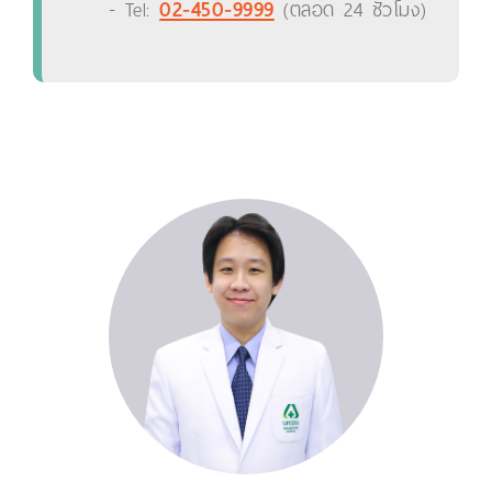
- Tel:
02-450-9999
(ตลอด 24 ชั่วโมง)