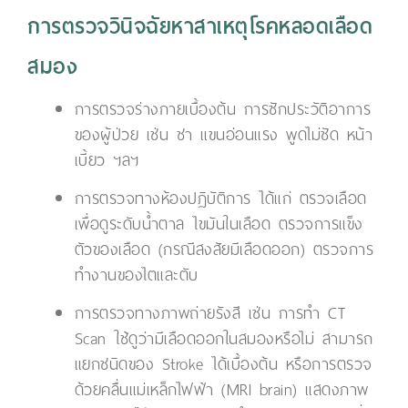
การตรวจวินิจฉัยหาสาเหตุโรคหลอดเลือด
สมอง
การตรวจร่างกายเบื้องต้น การซักประวัติอาการ
ของผู้ป่วย เช่น ชา แขนอ่อนแรง พูดไม่ชัด หน้า
เบี้ยว ฯลฯ
การตรวจทางห้องปฏิบัติการ ได้แก่ ตรวจเลือด
เพื่อดูระดับน้ำตาล ไขมันในเลือด ตรวจการแข็ง
ตัวของเลือด (กรณีสงสัยมีเลือดออก) ตรวจการ
ทำงานของไตและตับ
การตรวจทางภาพถ่ายรังสี เช่น การทำ CT
Scan ใช้ดูว่ามีเลือดออกในสมองหรือไม่ สามารถ
แยกชนิดของ Stroke ได้เบื้องต้น หรือการตรวจ
ด้วยคลื่นแม่เหล็กไฟฟ้า (MRI brain) แสดงภาพ