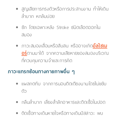
สูญเสียการทรงตัวหรือการประสานงาน ทำให้เดิน
ลำบาก หกล้มบ่อย
ชัก โดยเฉพาะหลัง Stroke ชนิดเลือดออกใน
สมอง
ภาวะสมองเสื่อมหรือสับสน หรืออาจเกิด
อัลไซเม
อร์
ตามมาได้ จากความเสียหายของสมองบริเวณ
ที่ควบคุมความจำและการคิด
ภาวะแทรกซ้อนทางกายภาพอื่น ๆ
แผลกดทับ จากการนอนติดเตียงนานโดยไม่ขยับ
ตัว
กลืนลำบาก เสี่ยงสำลักอาหารและติดเชื้อในปอด
ติดเชื้อทางเดินหายใจหรือทางเดินปัสสาวะ พบ