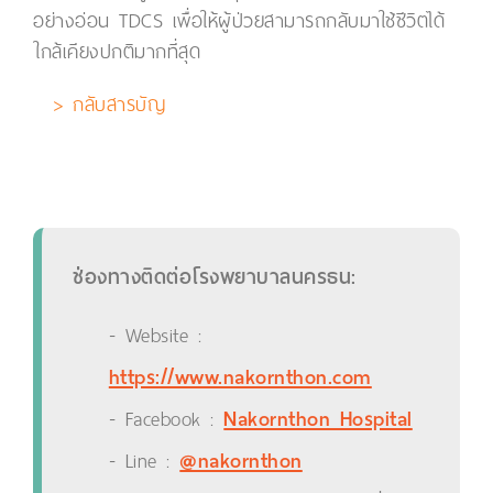
อย่างอ่อน TDCS เพื่อให้ผู้ป่วยสามารถกลับมาใช้ชีวิตได้
ใกล้เคียงปกติมากที่สุด
> กลับสารบัญ
ช่องทางติดต่อโรงพยาบาลนครธน:
- Website :
https://www.nakornthon.com
- Facebook :
Nakornthon Hospital
- Line :
@nakornthon