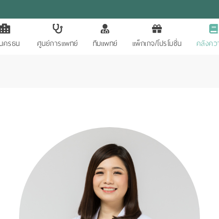
ักนครธน
ศูนย์การแพทย์
ทีมแพทย์
แพ็กเกจ/โปรโมชั่น
คลังควา