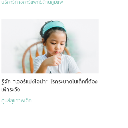
บริการทางการแพทย์ด้านภูมิแพ้
รู้จัก “เฮอร์แปงไจน่า” โรคระบาดในเด็กที่ต้อง
เฝ้าระวัง
ศูนย์สุขภาพเด็ก