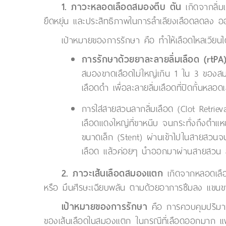
1. ภาวะหลอดเลือดสมองตีบ ตัน
เกิดจากลิ่ม
ยืดหยุ่น และประสิทธิภาพในการลำเลียงเลือดลดลง ออ
เป้าหมายของการรักษา คือ ทำให้เลือดไหลเวียนได
การรักษาด้วยยาละลายลิ่มเลือด (rtPA
สมองขาดเลือดไม่ใหญ่เกิน 1 ใน 3 ของส
เลือดดำ เพื่อละลายลิ่มเลือดที่ปิดกั้นหลอดเ
การใส่สายสวนลากลิ่มเลือด (Clot Retrie
เลือดแดงใหญ่ที่ขาหนีบ จนกระทั่งถึงตำแ
ขนาดเล็ก (Stent) ผ่านเข้าไปในสายสวนจ
เลือด แล้วค่อยๆ นำออกมาผ่านสายสวน ส่ง
2. ภาวะเส้นเลือดสมองแตก
เกิดจากหลอดเลือ
หรือ มึนศีรษะเฉียบพลัน ตามด้วยอาการซึมลง แขนขาข
เป้าหมายของการรักษา
คือ การควบคุมปริมาณเ
ของเส้นเลือดในสมองแตก ในกรณีที่เลือดออกมาก แพท