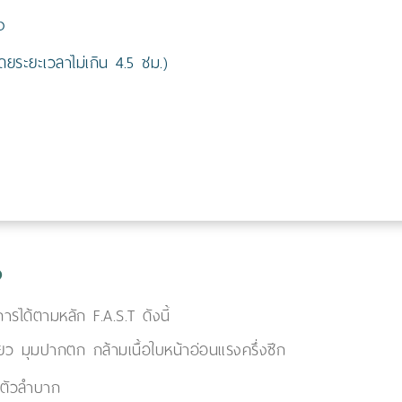
ง
ยระยะเวลาไม่เกิน 4.5 ชม.)
ง
ได้ตามหลัก F.A.S.T ดังนี้
ว มุมปากตก กล้ามเนื้อใบหน้าอ่อนแรงครึ่งซีก
ตัวลำบาก