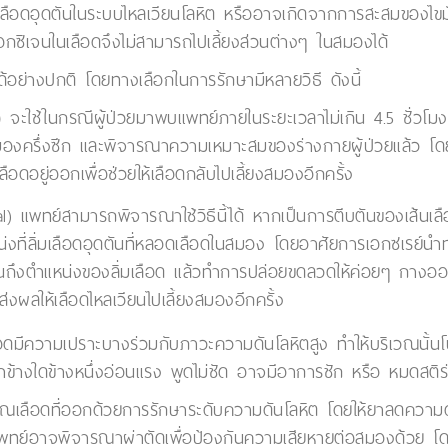
เลือดอุดตันในระบบไหลเวียนโลหิต หรืออาจเกิดจากการสะสมของไข
กซิเจนในเลือดจึงไม่สามารถไปเลี้ยงส่วนต่างๆ ในสมองได้
้อย่างปกติ โดยทางเลือกในการรักษามีหลายวิธี ดังนี้
)
จะใช้ในกรณีผู้ป่วยมาพบแพทย์ภายในระยะเวลาไม่เกิน 4.5 ชั่วโ
มองครึ่งซีก และพิจารณาความเหมาะสมของร่างกายผู้ป่วยแล้ว โ
ลือดอยู่ออกเพื่อช่วยให้เลือดกลับไปเลี้ยงสมองอีกครั้ง
val) แพทย์สามารถพิจารณาใช้วิธีนี้ได้ หากเป็นการตีบตันของเส้
หน่งที่ลิ่มเลือดอุดตันที่หลอดเลือดในสมอง โดยอาศัยการเอกซเรย
นถึงตำแหน่งของลิ่มเลือด แล้วทำการปล่อยขดลวดให้ค่อยๆ กางออก
ผลให้เลือดไหลเวียนไปเลี้ยงสมองอีกครั้ง
ดมีความเปราะบางร่วมกับภาวะความดันโลหิตสูง ทำให้บริเวณนั
้างใดข้างหนึ่งอ่อนแรง พูดไม่ชัด อาจมีอาการชัก หรือ หมดสติร
ลือดที่ออกด้วยการรักษาระดับความดันโลหิต โดยให้ยาลดความดัน
ย์อาจพิจารณาผ่าตัดเพื่อป้องกันความเสียหายต่อสมองด้วย โดยก